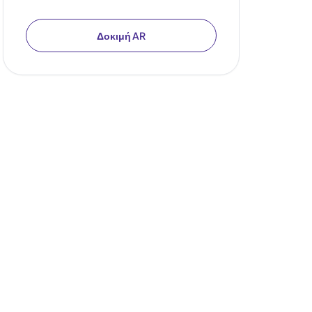
Δοκιμή AR