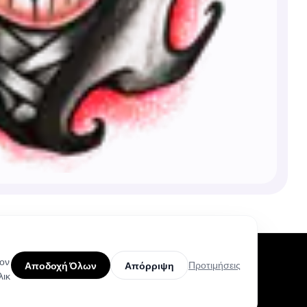
τον
Προτιμήσεις
Αποδοχή Όλων
Απόρριψη
λικ