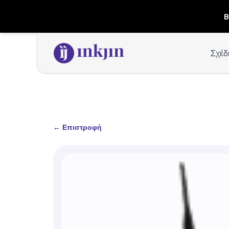
B
Σχέδ
←
Επιστροφή