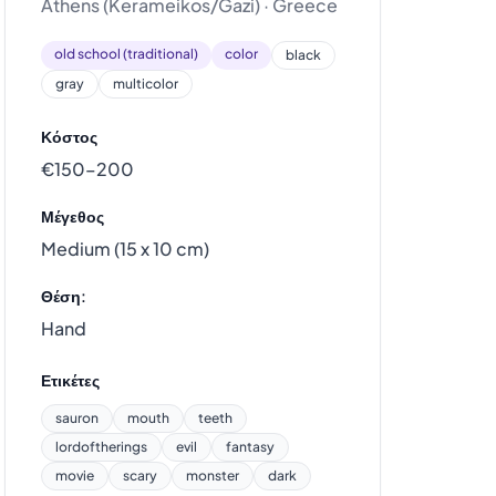
Athens (Kerameikos/Gazi) · Greece
old school (traditional)
color
black
gray
multicolor
Κόστος
€150–200
Μέγεθος
Medium (15 x 10 cm)
Θέση:
Hand
Ετικέτες
sauron
mouth
teeth
lordoftherings
evil
fantasy
movie
scary
monster
dark