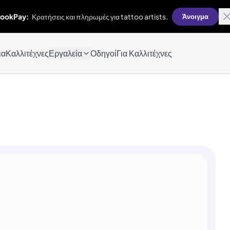
ookPay:
Κρατήσεις και πληρωμές για tattoo artists.
Άνοιγμα
ια
Καλλιτέχνες
Εργαλεία
Οδηγοί
Για Καλλιτέχνες