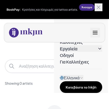
Άνοιγμα
BookPay:
Κρατήσεις και πληρωμές για tattoo artists.
Σχέδια
Καλλιτέχνες
Εργαλεία
Οδηγοί
Για Καλλιτέχνες
Filters
Ελληνικά
Showing 0 artists
Κατεβάστε το Inkjin