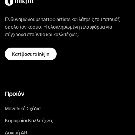
Ενδυναμώνουμε tattoo artists και λάτρεις του τατουάζ
σε όλο τον κόσμο. Η ολοκληρωμένη πλατφόρμα για
σύγχρονα στούντιο και καλλιτέχνες.
Κατέβασε το Inkjin
Προϊόν
Μοναδικά Σχέδια
Κορυφαίοι Καλλιτέχνες
Δοκιμή AR