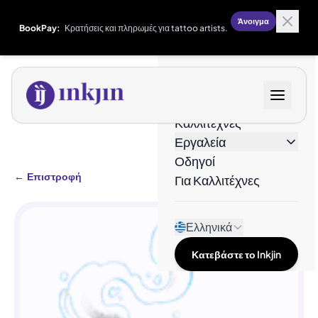
Άνοιγμα
BookPay:
Κρατήσεις και πληρωμές για tattoo artists.
Σχέδια
Καλλιτέχνες
Εργαλεία
Οδηγοί
←
Επιστροφή
Για Καλλιτέχνες
Ελληνικά
Κατεβάστε το Inkjin