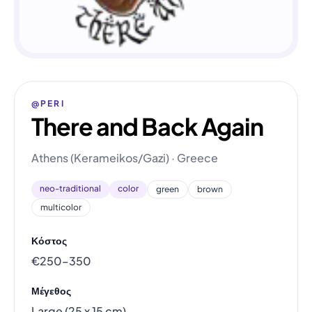
@PERI
There and Back Again
Athens (Kerameikos/Gazi) · Greece
neo-traditional
color
green
brown
multicolor
Κόστος
€250–350
Μέγεθος
Large (25 x 15 cm)