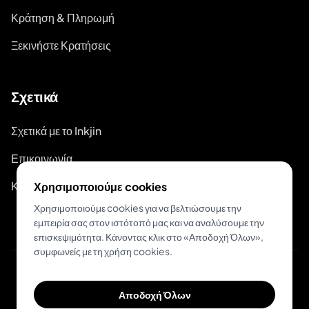
Κράτηση & Πληρωμή
Ξεκινήστε Κρατήσεις
Σχετικά
Σχετικά με το Inkjin
Επικοινωνία
Κιτ Επωνυμίας
Χρησιμοποιούμε cookies
Χρησιμοποιούμε cookies για να βελτιώσουμε την
εμπειρία σας στον ιστότοπό μας και να αναλύσουμε την
επισκεψιμότητα. Κάνοντας κλικ στο «Αποδοχή Όλων»,
συμφωνείς με τη χρήση cookies.
© 2026 Inkjin
Αποδοχή Όλων
Πολιτική Απορρήτου
Όροι Χρήσης