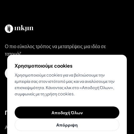
Ο πιο εύκολος τρόπος να μετατρέψεις μια ιδέα σε
τατουάζ.
Χρησιμοποιούμε cookies
Κατεβάστε το Inkjin
Χρησιμοποιούμε cookies για να βελτιώσουμε την
εμπειρία σας στον ιστότοπό μας και να αναλύσουμε την
επισκεψιμότητα. Κάνοντας κλικ στο «Αποδοχή Όλων»,
συμφωνείς με τη χρήση cookies.
Προϊόν
Αποδοχή Όλων
Απόρριψη
Ανακάλυψε Μοναδικά Σχέδια