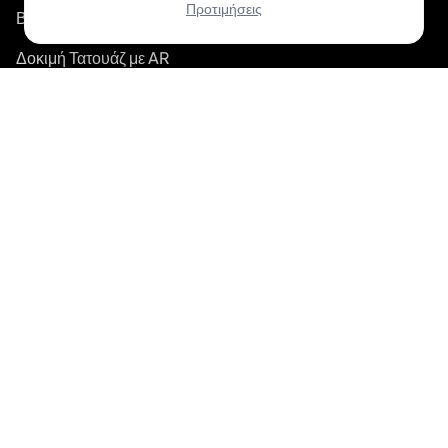
Προτιμήσεις
Βρες Κορυφαίους Καλλιτέχνες
Δοκιμή Τατουάζ με AR
Εκτίμηση Κόστους με AI
Αναζήτηση Σχεδίων Τατουάζ
Κατάλογος Καλλιτεχνών
Για Καλλιτέχνες Τατουάζ
BookPay — Πλατφόρμα Κρατήσεων για Καλλιτέχνες
Λειτουργίες
Κόστος
Σύγκριση Ανταγωνισμού