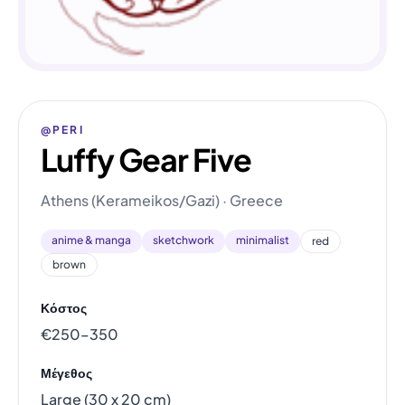
@PERI
Luffy Gear Five
Athens (Kerameikos/Gazi) · Greece
anime & manga
sketchwork
minimalist
red
brown
Κόστος
€250–350
Μέγεθος
Large (30 x 20 cm)