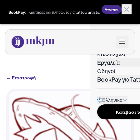
Άνοιγμα
BookPay:
Κρατήσεις και πληρωμές για tattoo artists.
Σχέδια
Καλλιτέχνες
Εργαλεία
Οδηγοί
←
Επιστροφή
BookPay για Tatt
Ελληνικά
Κατέβασε το