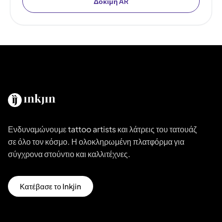
Δοκιμή AR
Ενδυναμώνουμε tattoo artists και λάτρεις του τατουάζ
σε όλο τον κόσμο. Η ολοκληρωμένη πλατφόρμα για
σύγχρονα στούντιο και καλλιτέχνες.
Κατέβασε το Inkjin