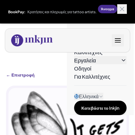
Άνοιγμα
BookPay:
Κρατήσεις και πληρωμές για tattoo artists.
Σχέδια
Καλλιτέχνες
Εργαλεία
Οδηγοί
←
Επιστροφή
Για Καλλιτέχνες
Ελληνικά
Κατεβάστε το Inkjin