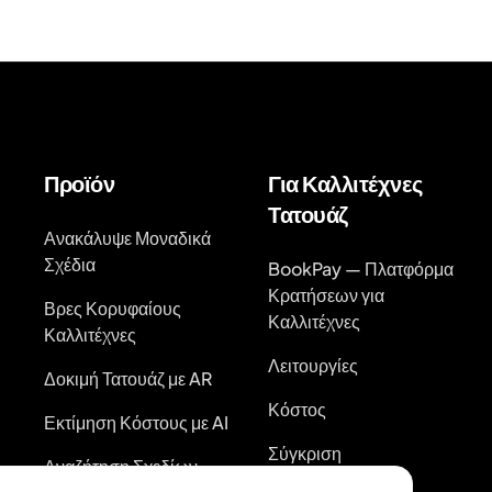
Προϊόν
Για Καλλιτέχνες
Τατουάζ
Ανακάλυψε Μοναδικά
Σχέδια
BookPay — Πλατφόρμα
Κρατήσεων για
Βρες Κορυφαίους
Καλλιτέχνες
Καλλιτέχνες
Λειτουργίες
Δοκιμή Τατουάζ με AR
Κόστος
Εκτίμηση Κόστους με AI
Σύγκριση
Αναζήτηση Σχεδίων
Ανταγωνισμού