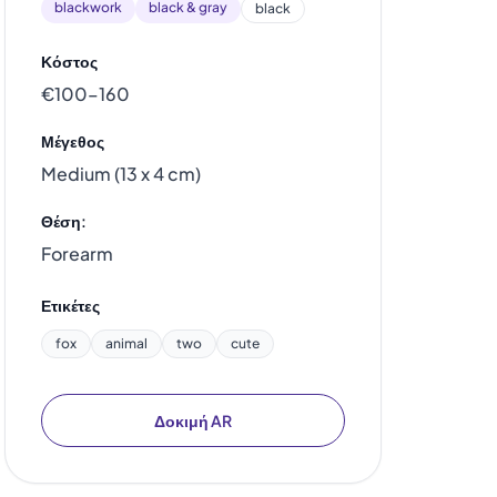
blackwork
black & gray
black
Κόστος
€100–160
Μέγεθος
Medium (13 x 4 cm)
Θέση:
Forearm
Ετικέτες
fox
animal
two
cute
Δοκιμή AR