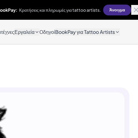
ookPay:
Κρατήσεις και πληρωμές για tattoo artists.
Άνοιγμα
ιτέχνες
Εργαλεία
Οδηγοί
BookPay για Tattoo Artists