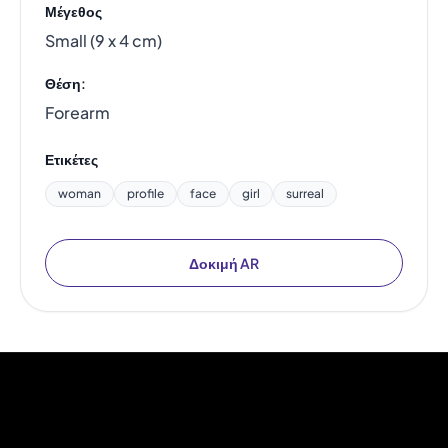
Μέγεθος
Small (9 x 4 cm)
Θέση:
Forearm
Ετικέτες
woman
profile
face
girl
surreal
Δοκιμή AR