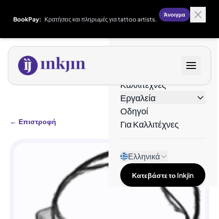
Άνοιγμα
BookPay:
Κρατήσεις και πληρωμές για tattoo artists.
Σχέδια
Καλλιτέχνες
Εργαλεία
Οδηγοί
←
Επιστροφή
Για Καλλιτέχνες
Ελληνικά
Κατεβάστε το Inkjin