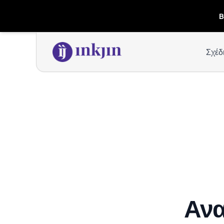
B
Σχέδ
Ανα