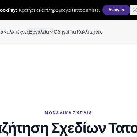
ookPay:
Κρατήσεις και πληρωμές για tattoo artists.
Άνοιγμα
ια
Καλλιτέχνες
Εργαλεία
Οδηγοί
Για Καλλιτέχνες
ΜΟΝΑΔΙΚΆ ΣΧΈΔΙΑ
ζήτηση Σχεδίων Τατ