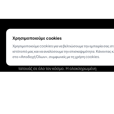
Χρησιμοποιούμε cookies
Χρησιμοποιούμε cookies για να βελτιώσουμε την εμπειρία σας σ
ιστότοπό μας και να αναλύσουμε την επισκεψιμότητα. Κάνοντας κ
στο «Αποδοχή Όλων», συμφωνείς με τη χρήση cookies.
Ενδυναμώνουμε tattoo artists και λάτρεις του
τατουάζ σε όλο τον κόσμο. Η ολοκληρωμένη
πλατφόρμα για σύγχρονα στούντιο και
καλλιτέχνες.
Κατέβασε το Inkjin