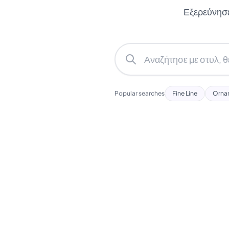
Εξερεύνησε 
Popular searches
Fine Line
Orna