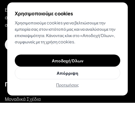
Ενδυναμώνουμε tattoo artists και λάτρεις του τατουάζ
Χρησιμοποιούμε cookies
σε όλο τον κόσμο. Η ολοκληρωμένη πλατφόρμα για
Χρησιμοποιούμε cookies για να βελτιώσουμε την
σύγχρονα στούντιο και καλλιτέχνες.
εμπειρία σας στον ιστότοπό μας και να αναλύσουμε την
επισκεψιμότητα. Κάνοντας κλικ στο «Αποδοχή Όλων»,
συμφωνείς με τη χρήση cookies.
Κατέβασε το Inkjin
Αποδοχή Όλων
Απόρριψη
Προϊόν
Προτιμήσεις
Μοναδικά Σχέδια
Κορυφαίοι Καλλιτέχνες
Δοκιμή AR