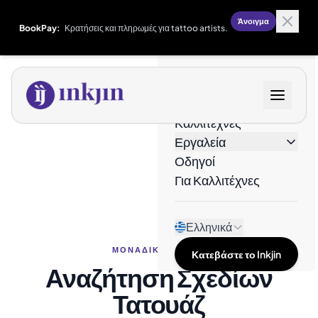
Άνοιγμα
BookPay:
Κρατήσεις και πληρωμές για tattoo artists.
Σχέδια
Καλλιτέχνες
Εργαλεία
Οδηγοί
Για Καλλιτέχνες
Ελληνικά
ΜΟΝΑΔΙΚΆ ΣΧΈΔΙΑ
Κατεβάστε το Inkjin
Αναζήτηση Σχεδίων
Τατουάζ