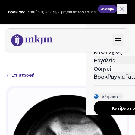
Άνοιγμα
BookPay:
Κρατήσεις και πληρωμές για tattoo artists.
Σχέδια
Καλλιτέχνες
Εργαλεία
Οδηγοί
←
Επιστροφή
BookPay για Tatt
Ελληνικά
Κατέβασε το