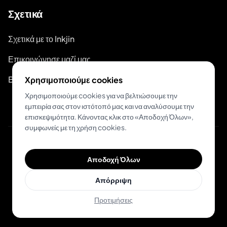
Σχετικά
Σχετικά με το Inkjin
Επικοινώνησε μαζί μας
Branding Kit
Χρησιμοποιούμε cookies
Χρησιμοποιούμε cookies για να βελτιώσουμε την
εμπειρία σας στον ιστότοπό μας και να αναλύσουμε την
επισκεψιμότητα. Κάνοντας κλικ στο «Αποδοχή Όλων»,
συμφωνείς με τη χρήση cookies.
© 2026 Inkjin
Αποδοχή Όλων
Πολιτική Απορρήτου
Όροι Χρήσης
DSA
Cookies
Απόρριψη
Προτιμήσεις