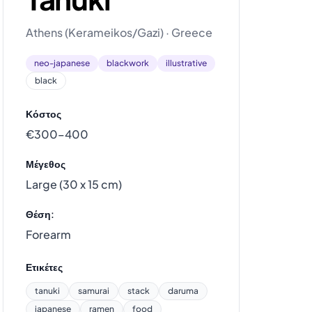
Athens (Kerameikos/Gazi) · Greece
neo-japanese
blackwork
illustrative
black
Κόστος
€300–400
Μέγεθος
Large (30 x 15 cm)
Θέση:
Forearm
Ετικέτες
tanuki
samurai
stack
daruma
japanese
ramen
food