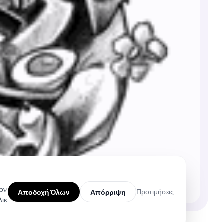
τον
Προτιμήσεις
Αποδοχή Όλων
Απόρριψη
λικ