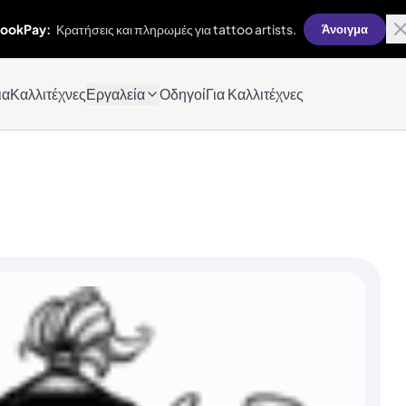
ookPay:
Κρατήσεις και πληρωμές για tattoo artists.
Άνοιγμα
ια
Καλλιτέχνες
Εργαλεία
Οδηγοί
Για Καλλιτέχνες