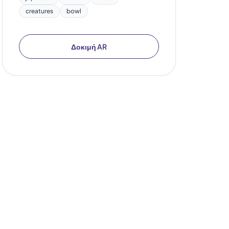
creatures
bowl
Δοκιμή AR