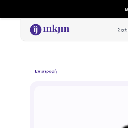
B
Σχέδ
←
Επιστροφή