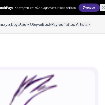
ookPay:
Κρατήσεις και πληρωμές για tattoo artists.
Άνοιγμα
ιτέχνες
Εργαλεία
Οδηγοί
BookPay για Tattoo Artists