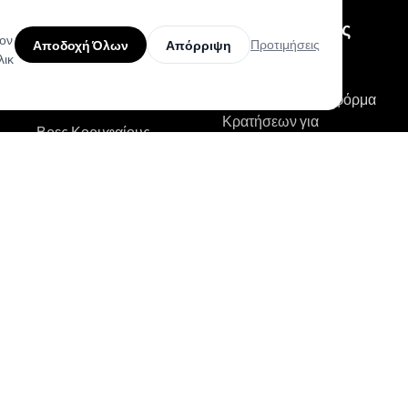
Προϊόν
Για Καλλιτέχνες
τον
Προτιμήσεις
Αποδοχή Όλων
Απόρριψη
Τατουάζ
λικ
Ανακάλυψε Μοναδικά
Σχέδια
BookPay — Πλατφόρμα
Κρατήσεων για
Βρες Κορυφαίους
Καλλιτέχνες
Καλλιτέχνες
Λειτουργίες
Δοκιμή Τατουάζ με AR
Κόστος
Εκτίμηση Κόστους με AI
Σύγκριση
Αναζήτηση Σχεδίων
Ανταγωνισμού
Τατουάζ
Εγγραφή
Κατάλογος Καλλιτεχνών
Σύνδεση