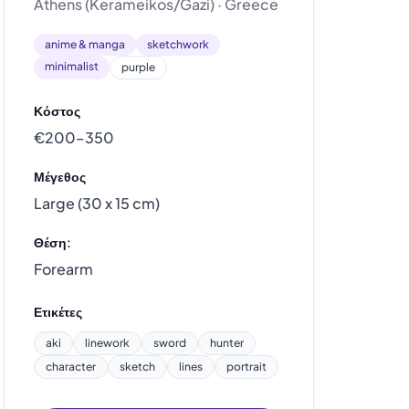
Athens (Kerameikos/Gazi) · Greece
anime & manga
sketchwork
minimalist
purple
Κόστος
€200–350
Μέγεθος
Large (30 x 15 cm)
Θέση:
Forearm
Ετικέτες
aki
linework
sword
hunter
character
sketch
lines
portrait