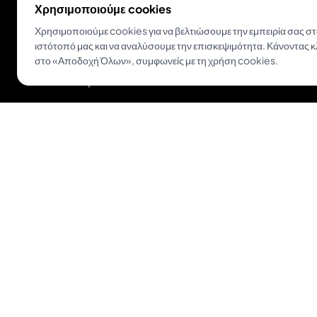
Χρησιμοποιούμε cookies
Χρησιμοποιούμε cookies για να βελτιώσουμε την εμπειρία σας σ
ιστότοπό μας και να αναλύσουμε την επισκεψιμότητα. Κάνοντας κ
στο «Αποδοχή Όλων», συμφωνείς με τη χρήση cookies.
Ο πιο εύκολος τρόπος να μετατρέψεις μια ιδέα σε
τατουάζ.
Κατεβάστε το Inkjin