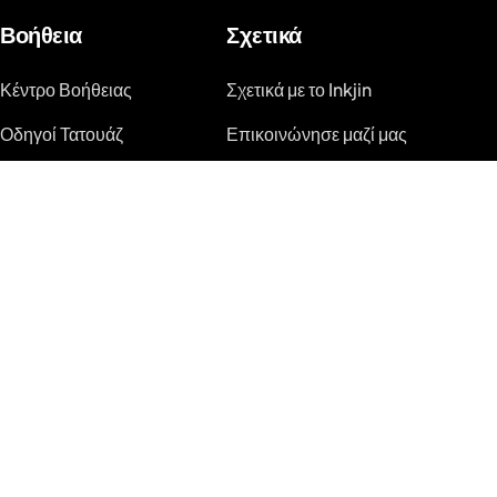
Βοήθεια
Σχετικά
Κέντρο Βοήθειας
Σχετικά με το Inkjin
Οδηγοί Τατουάζ
Επικοινώνησε μαζί μας
Βίντεο-οδηγοί στο
Branding Kit
Youtube
Blog
Κατάσταση Συστήματος