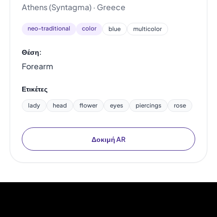
Athens (Syntagma) · Greece
neo-traditional
color
blue
multicolor
Θέση:
Forearm
Ετικέτες
lady
head
flower
eyes
piercings
rose
Δοκιμή AR