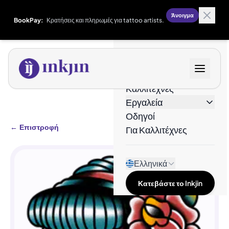
Άνοιγμα
BookPay:
Κρατήσεις και πληρωμές για tattoo artists.
Σχέδια
Καλλιτέχνες
Εργαλεία
Οδηγοί
←
Επιστροφή
Για Καλλιτέχνες
Ελληνικά
Κατεβάστε το Inkjin