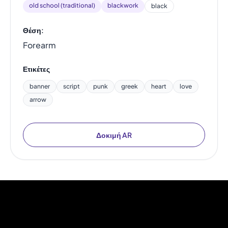
old school (traditional)
blackwork
black
Θέση:
Forearm
Ετικέτες
banner
script
punk
greek
heart
love
arrow
Δοκιμή AR