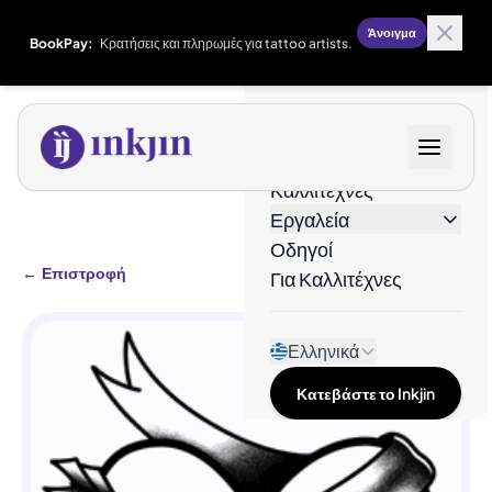
Άνοιγμα
BookPay:
Κρατήσεις και πληρωμές για tattoo artists.
Σχέδια
Καλλιτέχνες
Εργαλεία
Οδηγοί
←
Επιστροφή
Για Καλλιτέχνες
Ελληνικά
Κατεβάστε το Inkjin