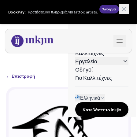
Άνοιγμα
BookPay:
Κρατήσεις και πληρωμές για tattoo artists.
Σχέδια
Καλλιτέχνες
Εργαλεία
Οδηγοί
←
Επιστροφή
Για Καλλιτέχνες
Ελληνικά
Κατεβάστε το Inkjin