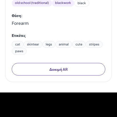
old school (traditional)
blackwork
black
Θέση:
Forearm
Ετικέτες
cat
skintear
legs
animal
cute
stripes
paws
Δοκιμή AR