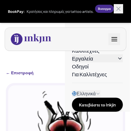
Άνοιγμα
BookPay:
Κρατήσεις και πληρωμές για tattoo artists.
Σχέδια
Καλλιτέχνες
Εργαλεία
Οδηγοί
←
Επιστροφή
Για Καλλιτέχνες
Ελληνικά
Κατεβάστε το Inkjin