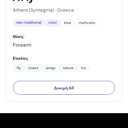
Athens (Syntagma) · Greece
neo-traditional
color
blue
multicolor
Θέση:
Forearm
Ετικέτες
fly
insect
wings
nature
fun
Δοκιμή AR