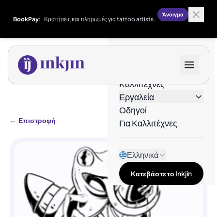
Άνοιγμα
BookPay:
Κρατήσεις και πληρωμές για tattoo artists.
Σχέδια
Καλλιτέχνες
Εργαλεία
Οδηγοί
←
Επιστροφή
Για Καλλιτέχνες
Ελληνικά
Κατεβάστε το Inkjin