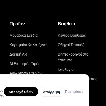
Προϊόν
Βοήθεια
Μοναδικά Σχέδια
Κέντρο Βοήθειας
Κορυφαίοι Καλλιτέχνες
Οδηγοί Τατουάζ
Δοκιμή AR
Βίντεο-οδηγοί στο
Youtube
AI Εκτιμητής Τιμής
Ιστολόγιο
Αναζήτηση Σχεδίων
Τατουάζ
Κατάσταση Συστήματος
τον
Προτιμήσεις
Αποδοχή Όλων
Απόρριψη
λικ