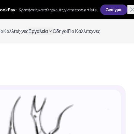
ookPay:
Κρατήσεις και πληρωμές για tattoo artists.
Άνοιγμα
ια
Καλλιτέχνες
Εργαλεία
Οδηγοί
Για Καλλιτέχνες