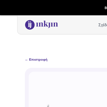
B
Σχέδ
←
Επιστροφή