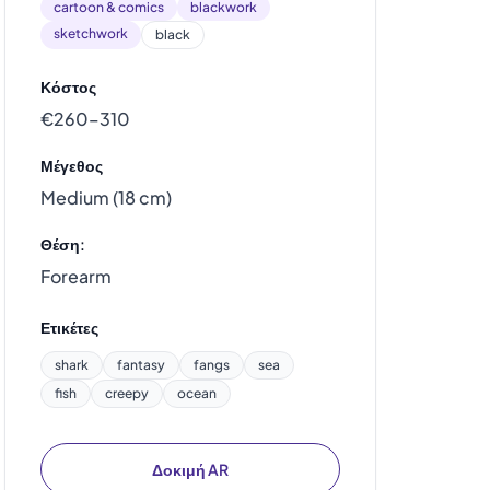
cartoon & comics
blackwork
sketchwork
black
Κόστος
€260–310
Μέγεθος
Medium (18 cm)
Θέση:
Forearm
Ετικέτες
shark
fantasy
fangs
sea
fish
creepy
ocean
Δοκιμή AR