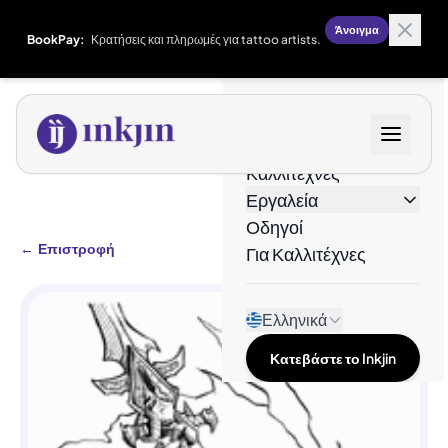
Άνοιγμα
BookPay:
Κρατήσεις και πληρωμές για tattoo artists.
Σχέδια
Καλλιτέχνες
Εργαλεία
Οδηγοί
←
Επιστροφή
Για Καλλιτέχνες
Ελληνικά
Κατεβάστε το Inkjin