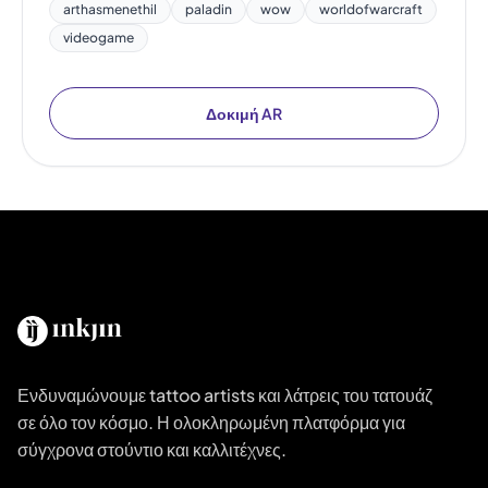
arthasmenethil
paladin
wow
worldofwarcraft
videogame
Δοκιμή AR
Ενδυναμώνουμε tattoo artists και λάτρεις του τατουάζ
σε όλο τον κόσμο. Η ολοκληρωμένη πλατφόρμα για
σύγχρονα στούντιο και καλλιτέχνες.