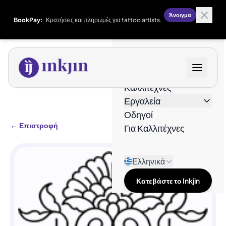
Άνοιγμα
BookPay:
Κρατήσεις και πληρωμές για tattoo artists.
Σχέδια
Καλλιτέχνες
Εργαλεία
Οδηγοί
←
Επιστροφή
Για Καλλιτέχνες
Ελληνικά
Κατεβάστε το Inkjin