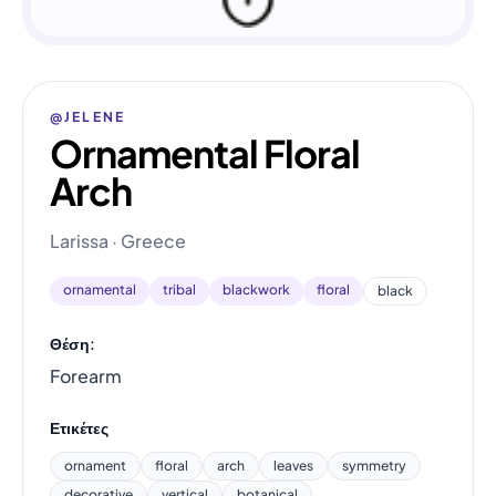
@JELENE
Ornamental Floral
Arch
Larissa · Greece
ornamental
tribal
blackwork
floral
black
Θέση:
Forearm
Ετικέτες
ornament
floral
arch
leaves
symmetry
decorative
vertical
botanical