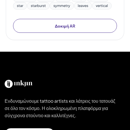
star
starburst
symmetry
leaves
vertical
Δοκιμή AR
Ενδυναμώνουμε tattoo artists και λάτρεις του τατουάζ
σε όλο τον κόσμο. Η ολοκληρωμένη πλατφόρμα για
σύγχρονα στούντιο και καλλιτέχνες.