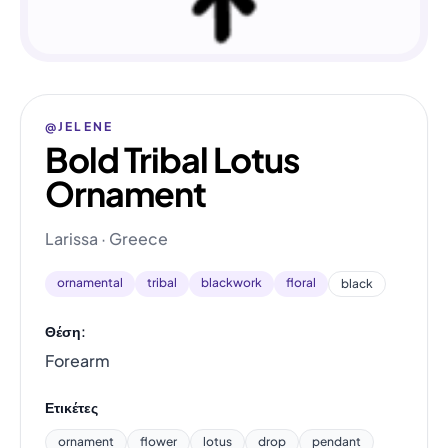
@JELENE
Bold Tribal Lotus
Ornament
Larissa · Greece
ornamental
tribal
blackwork
floral
black
Θέση:
Forearm
Ετικέτες
ornament
flower
lotus
drop
pendant