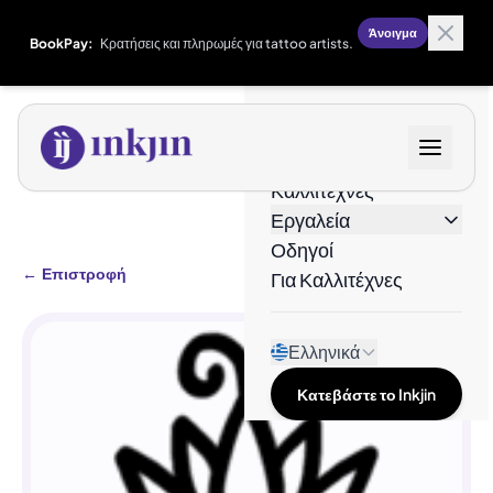
Άνοιγμα
BookPay:
Κρατήσεις και πληρωμές για tattoo artists.
Σχέδια
Καλλιτέχνες
Εργαλεία
Οδηγοί
←
Επιστροφή
Για Καλλιτέχνες
Ελληνικά
Κατεβάστε το Inkjin