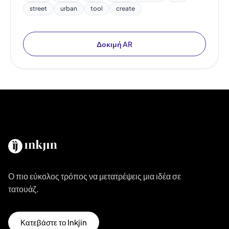
street
urban
tool
create
Δοκιμή AR
Ο πιο εύκολος τρόπος να μετατρέψεις μια ιδέα σε
τατουάζ.
Κατεβάστε το Inkjin