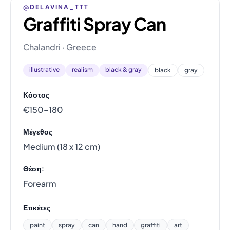
@DELAVINA_TTT
Graffiti Spray Can
Chalandri · Greece
illustrative
realism
black & gray
black
gray
Κόστος
€150–180
Μέγεθος
Medium (18 x 12 cm)
Θέση:
Forearm
Ετικέτες
paint
spray
can
hand
graffiti
art