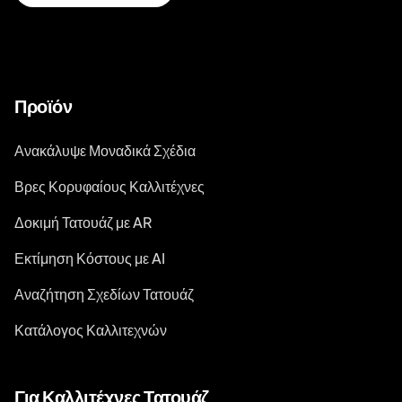
Προϊόν
Ανακάλυψε Μοναδικά Σχέδια
Βρες Κορυφαίους Καλλιτέχνες
Δοκιμή Τατουάζ με AR
Εκτίμηση Κόστους με AI
Αναζήτηση Σχεδίων Τατουάζ
Κατάλογος Καλλιτεχνών
Για Καλλιτέχνες Τατουάζ