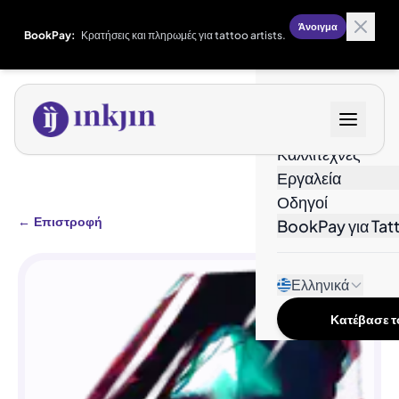
Άνοιγμα
BookPay:
Κρατήσεις και πληρωμές για tattoo artists.
Σχέδια
Καλλιτέχνες
Εργαλεία
Οδηγοί
←
Επιστροφή
BookPay για Tatt
Ελληνικά
Κατέβασε το