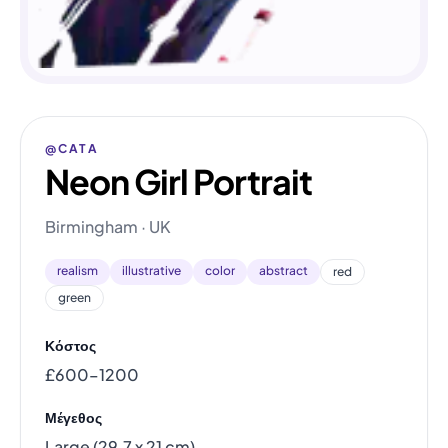
@CATA
Neon Girl Portrait
Birmingham · UK
realism
illustrative
color
abstract
red
green
Κόστος
£600–1200
Μέγεθος
Large (29.7 x 21 cm)