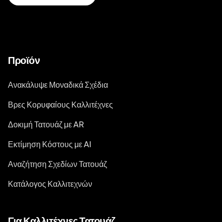
Προϊόν
Ανακάλυψε Μοναδικά Σχέδια
Βρες Κορυφαίους Καλλιτέχνες
Δοκιμή Τατουάζ με AR
Εκτίμηση Κόστους με AI
Αναζήτηση Σχεδίων Τατουάζ
Κατάλογος Καλλιτεχνών
Για Καλλιτέχνες Τατουάζ