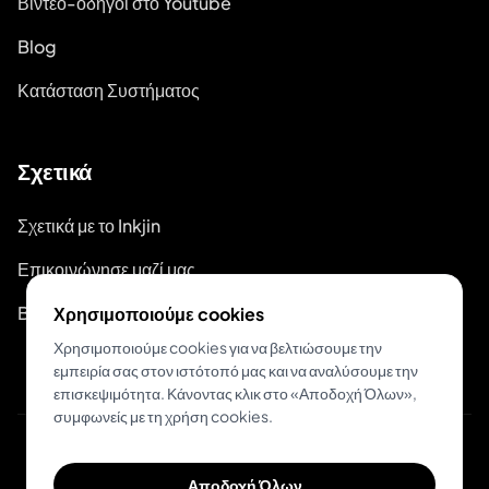
Βίντεο-οδηγοί στο Youtube
Blog
Κατάσταση Συστήματος
Σχετικά
Σχετικά με το Inkjin
Επικοινώνησε μαζί μας
Branding Kit
Χρησιμοποιούμε cookies
Χρησιμοποιούμε cookies για να βελτιώσουμε την
εμπειρία σας στον ιστότοπό μας και να αναλύσουμε την
επισκεψιμότητα. Κάνοντας κλικ στο «Αποδοχή Όλων»,
συμφωνείς με τη χρήση cookies.
© 2026 Inkjin
Αποδοχή Όλων