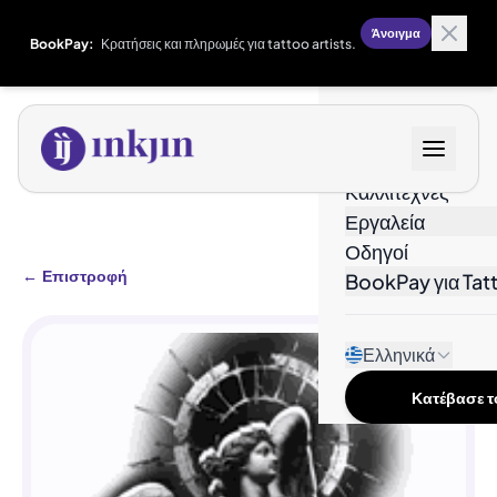
Άνοιγμα
BookPay:
Κρατήσεις και πληρωμές για tattoo artists.
Σχέδια
Καλλιτέχνες
Εργαλεία
Οδηγοί
←
Επιστροφή
BookPay για Tatt
Ελληνικά
Κατέβασε το