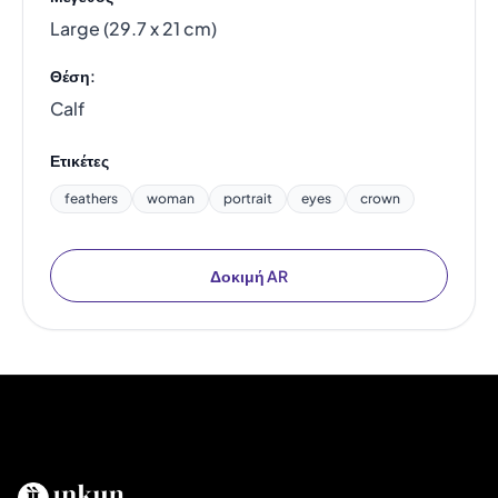
Large (29.7 x 21 cm)
Θέση:
Calf
Ετικέτες
feathers
woman
portrait
eyes
crown
Δοκιμή AR