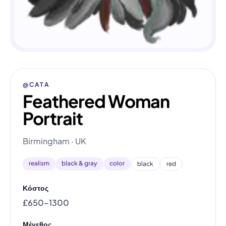
@CATA
Feathered Woman
Portrait
Birmingham · UK
realism
black & gray
color
black
red
Κόστος
£650–1300
Μέγεθος