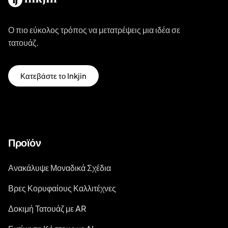
Ο πιο εύκολος τρόπος να μετατρέψεις μια ιδέα σε
τατουάζ.
Κατεβάστε το Inkjin
Προϊόν
Ανακάλυψε Μοναδικά Σχέδια
Βρες Κορυφαίους Καλλιτέχνες
Δοκιμή Τατουάζ με AR