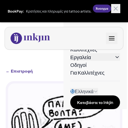
Άνοιγμα
BookPay:
Κρατήσεις και πληρωμές για tattoo artists.
Σχέδια
Καλλιτέχνες
Εργαλεία
Οδηγοί
←
Επιστροφή
Για Καλλιτέχνες
Ελληνικά
Κατεβάστε το Inkjin