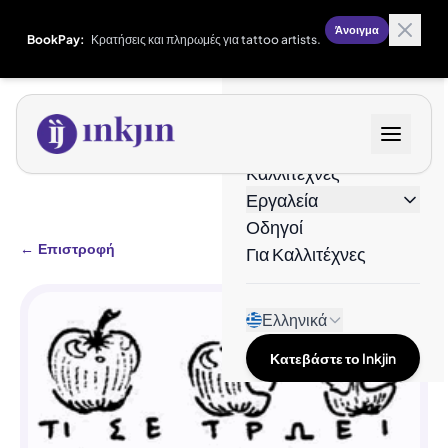
Άνοιγμα
BookPay:
Κρατήσεις και πληρωμές για tattoo artists.
Σχέδια
Καλλιτέχνες
Εργαλεία
Οδηγοί
←
Επιστροφή
Για Καλλιτέχνες
Ελληνικά
Κατεβάστε το Inkjin