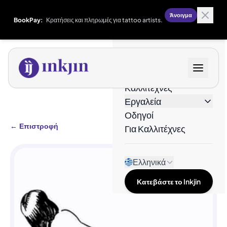
Άνοιγμα
BookPay:
Κρατήσεις και πληρωμές για tattoo artists.
Σχέδια
Καλλιτέχνες
Εργαλεία
Οδηγοί
←
Επιστροφή
Για Καλλιτέχνες
Ελληνικά
Κατεβάστε το Inkjin