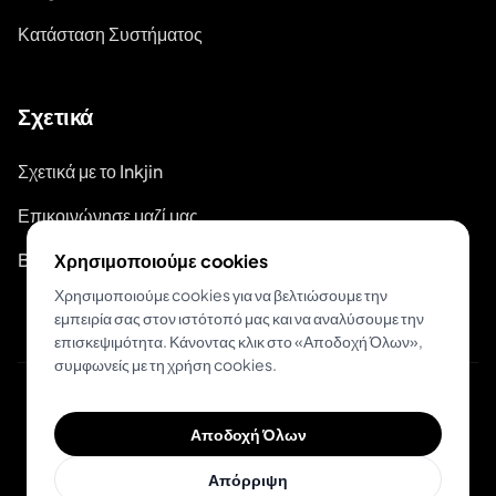
Κατάσταση Συστήματος
Σχετικά
Σχετικά με το Inkjin
Επικοινώνησε μαζί μας
Branding Kit
Χρησιμοποιούμε cookies
Χρησιμοποιούμε cookies για να βελτιώσουμε την
εμπειρία σας στον ιστότοπό μας και να αναλύσουμε την
επισκεψιμότητα. Κάνοντας κλικ στο «Αποδοχή Όλων»,
συμφωνείς με τη χρήση cookies.
© 2026 Inkjin
Αποδοχή Όλων
Πολιτική Απορρήτου
Όροι Χρήσης
DSA
Cookies
Απόρριψη