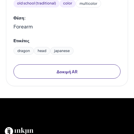
old school (traditional)
color
multicolor
Θέση:
Forearm
Ετικέτες
dragon
head
japanese
Δοκιμή AR