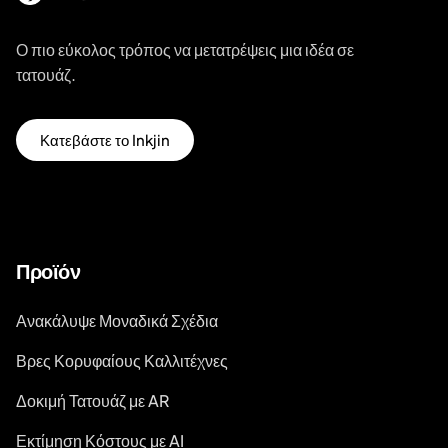
Ο πιο εύκολος τρόπος να μετατρέψεις μια ιδέα σε
τατουάζ.
Κατεβάστε το Inkjin
Προϊόν
Ανακάλυψε Μοναδικά Σχέδια
Βρες Κορυφαίους Καλλιτέχνες
Δοκιμή Τατουάζ με AR
Εκτίμηση Κόστους με AI