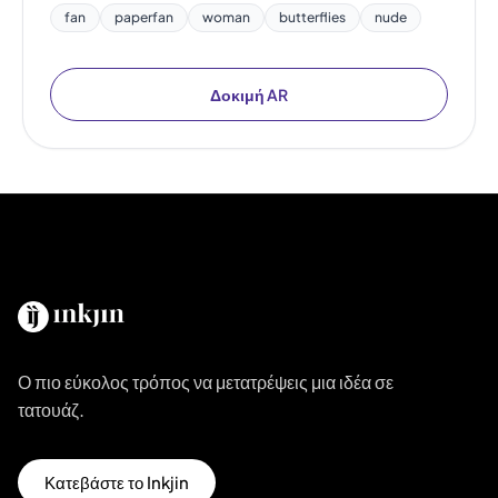
fan
paperfan
woman
butterflies
nude
Δοκιμή AR
Ο πιο εύκολος τρόπος να μετατρέψεις μια ιδέα σε
τατουάζ.
Κατεβάστε το Inkjin