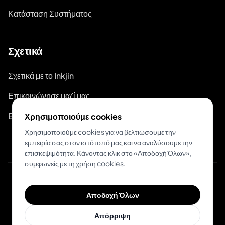
Κατάσταση Συστήματος
Σχετικά
Σχετικά με το Inkjin
Επικοινώνησε μαζί μας
Branding Kit
Χρησιμοποιούμε cookies
Χρησιμοποιούμε cookies για να βελτιώσουμε την
εμπειρία σας στον ιστότοπό μας και να αναλύσουμε την
επισκεψιμότητα. Κάνοντας κλικ στο «Αποδοχή Όλων»,
συμφωνείς με τη χρήση cookies.
© 2026 Inkjin
Αποδοχή Όλων
Πολιτική Απορρήτου
Όροι Χρήσης
DSA
Cookies
Απόρριψη