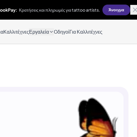
ookPay:
Κρατήσεις και πληρωμές για tattoo artists.
Άνοιγμα
ια
Καλλιτέχνες
Εργαλεία
Οδηγοί
Για Καλλιτέχνες