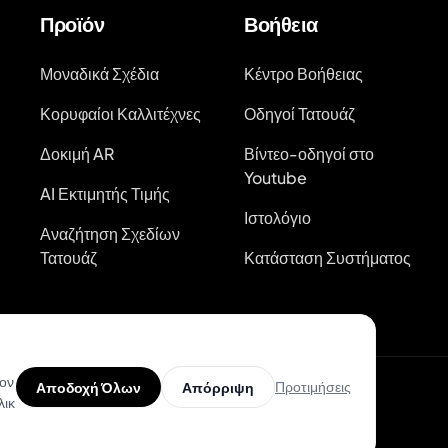
Προϊόν
Βοήθεια
Μοναδικά Σχέδια
Κέντρο Βοήθειας
Κορυφαίοι Καλλιτέχνες
Οδηγοί Τατουάζ
Δοκιμή AR
Βίντεο-οδηγοί στο
Youtube
AI Εκτιμητής Τιμής
Ιστολόγιο
Αναζήτηση Σχεδίων
Τατουάζ
Κατάσταση Συστήματος
τον
Προτιμήσεις
Αποδοχή Όλων
Απόρριψη
λικ