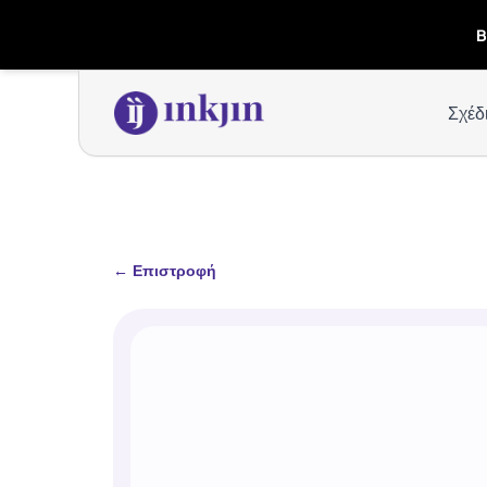
B
Σχέδ
←
Επιστροφή