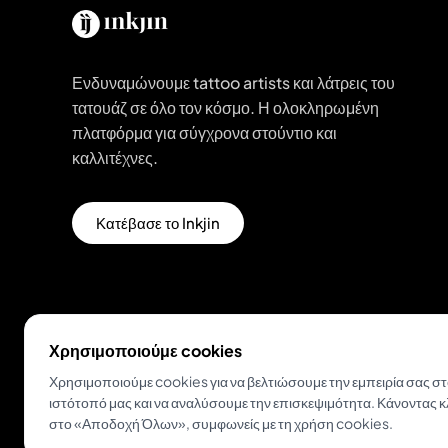
Ενδυναμώνουμε tattoo artists και λάτρεις του
τατουάζ σε όλο τον κόσμο. Η ολοκληρωμένη
πλατφόρμα για σύγχρονα στούντιο και
καλλιτέχνες.
Κατέβασε το Inkjin
Χρησιμοποιούμε cookies
Χρησιμοποιούμε cookies για να βελτιώσουμε την εμπειρία σας σ
ιστότοπό μας και να αναλύσουμε την επισκεψιμότητα. Κάνοντας κ
© 2026 Inkjin
Πολιτική Απορρήτου
Όροι Χρήσης
στο «Αποδοχή Όλων», συμφωνείς με τη χρήση cookies.