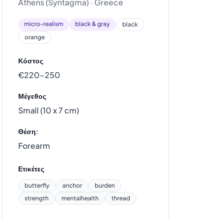
Athens (Syntagma) · Greece
micro-realism
black & gray
black
orange
Κόστος
€220–250
Μέγεθος
Small (10 x 7 cm)
Θέση:
Forearm
Ετικέτες
butterfly
anchor
burden
strength
mentalhealth
thread