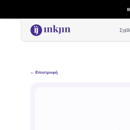
B
Σχέδ
←
Επιστροφή