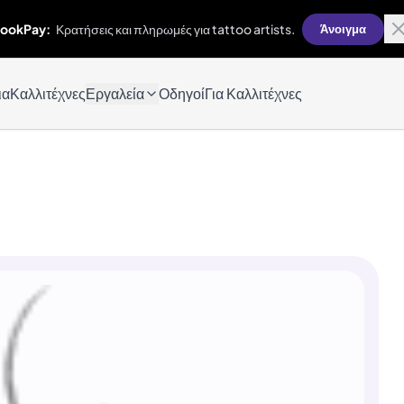
ookPay:
Κρατήσεις και πληρωμές για tattoo artists.
Άνοιγμα
ια
Καλλιτέχνες
Εργαλεία
Οδηγοί
Για Καλλιτέχνες