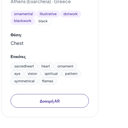
Athens (Exarcheia) · Greece
ornamental
illustrative
dotwork
blackwork
black
Θέση:
Chest
Ετικέτες
sacredheart
heart
ornament
eye
vision
spiritual
pattern
symmetrical
flames
Δοκιμή AR