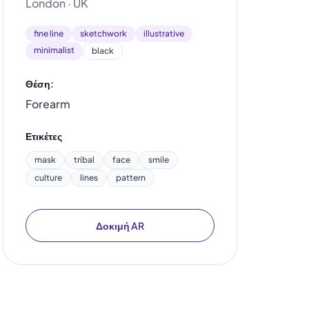
London · UK
fine line
sketchwork
illustrative
minimalist
black
Θέση:
Forearm
Ετικέτες
mask
tribal
face
smile
culture
lines
pattern
Δοκιμή AR