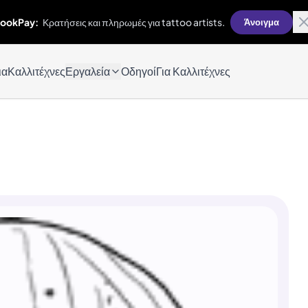
ookPay:
Κρατήσεις και πληρωμές για tattoo artists.
Άνοιγμα
ια
Καλλιτέχνες
Εργαλεία
Οδηγοί
Για Καλλιτέχνες