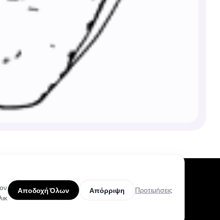
τον
Προτιμήσεις
Αποδοχή Όλων
Απόρριψη
λικ
Προϊόν
Βοήθεια