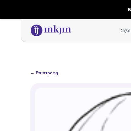
B
Σχέδ
←
Επιστροφή