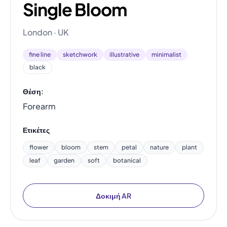
Single Bloom
London · UK
fine line
sketchwork
illustrative
minimalist
black
Θέση:
Forearm
Ετικέτες
flower
bloom
stem
petal
nature
plant
leaf
garden
soft
botanical
Δοκιμή AR