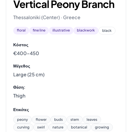
Vertical Peony Branch
Thessaloniki (Center) · Greece
floral
fine line
illustrative
blackwork
black
Κόστος
€400–450
Μέγεθος
Large (25 cm)
Θέση:
Thigh
Ετικέτες
peony
flower
buds
stem
leaves
curving
swirl
nature
botanical
growing