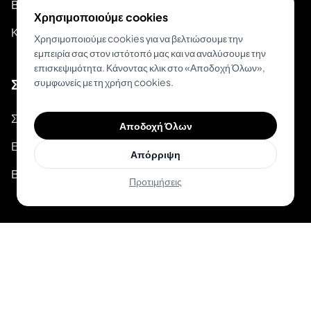
Blog
Χρησιμοποιούμε cookies
Κατάσταση Συστήματος
Χρησιμοποιούμε cookies για να βελτιώσουμε την
εμπειρία σας στον ιστότοπό μας και να αναλύσουμε την
επισκεψιμότητα. Κάνοντας κλικ στο «Αποδοχή Όλων»,
Σχετικά
συμφωνείς με τη χρήση cookies.
Σχετικά με το Inkjin
Αποδοχή Όλων
Επικοινώνησε μαζί μας
Απόρριψη
Branding Kit
Προτιμήσεις
© 2026 Inkjin
Πολιτική Απορρήτου
Όροι Χρήσης
DSA
Cookies