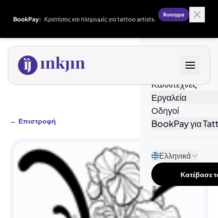
Άνοιγμα
BookPay:
Κρατήσεις και πληρωμές για tattoo artists.
Σχέδια
Καλλιτέχνες
Εργαλεία
Οδηγοί
←
Επιστροφή
BookPay για Tatt
Ελληνικά
Κατέβασε το