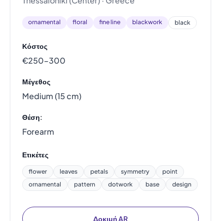
Thessaloniki (Center) · Greece
ornamental
floral
fine line
blackwork
black
Κόστος
€250–300
Μέγεθος
Medium (15 cm)
Θέση:
Forearm
Ετικέτες
flower
leaves
petals
symmetry
point
ornamental
pattern
dotwork
base
design
Δοκιμή AR