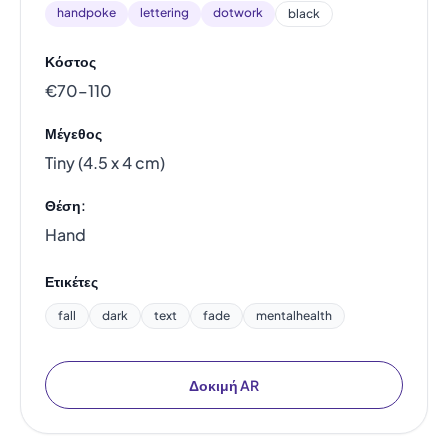
handpoke
lettering
dotwork
black
Κόστος
€70–110
Μέγεθος
Tiny (4.5 x 4 cm)
Θέση:
Hand
Ετικέτες
fall
dark
text
fade
mentalhealth
Δοκιμή AR