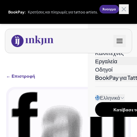
Άνοιγμα
BookPay:
Κρατήσεις και πληρωμές για tattoo artists.
Σχέδια
Καλλιτέχνες
Εργαλεία
Οδηγοί
←
Επιστροφή
BookPay για Tatt
Ελληνικά
Κατέβασε το