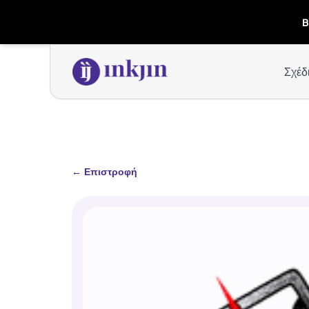
B
Σχέδ
←
Επιστροφή