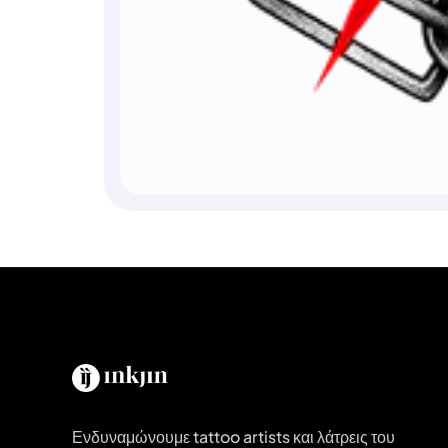
Ενδυναμώνουμε tattoo artists και λάτρεις του