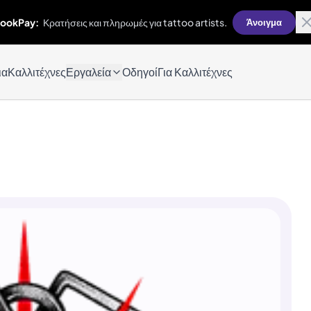
ookPay:
Κρατήσεις και πληρωμές για tattoo artists.
Άνοιγμα
ια
Καλλιτέχνες
Εργαλεία
Οδηγοί
Για Καλλιτέχνες