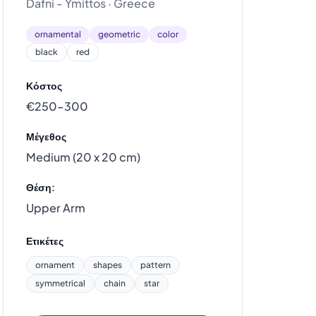
Dafni - Ymittos · Greece
ornamental
geometric
color
black
red
Κόστος
€250–300
Μέγεθος
Medium (20 x 20 cm)
Θέση:
Upper Arm
Ετικέτες
ornament
shapes
pattern
symmetrical
chain
star