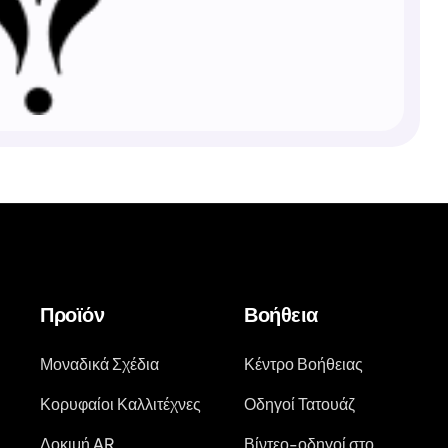
Προϊόν
Βοήθεια
Μοναδικά Σχέδια
Κέντρο Βοήθειας
Κορυφαίοι Καλλιτέχνες
Οδηγοί Τατουάζ
Δοκιμή AR
Βίντεο-οδηγοί στο