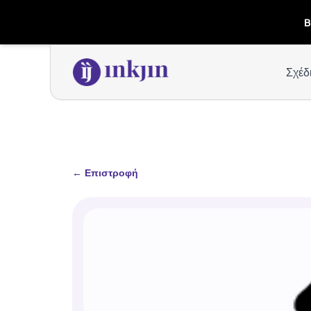
B
Σχέδ
←
Επιστροφή