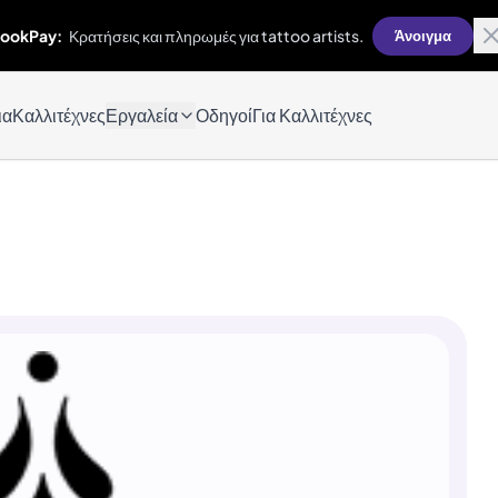
ookPay:
Κρατήσεις και πληρωμές για tattoo artists.
Άνοιγμα
ια
Καλλιτέχνες
Εργαλεία
Οδηγοί
Για Καλλιτέχνες