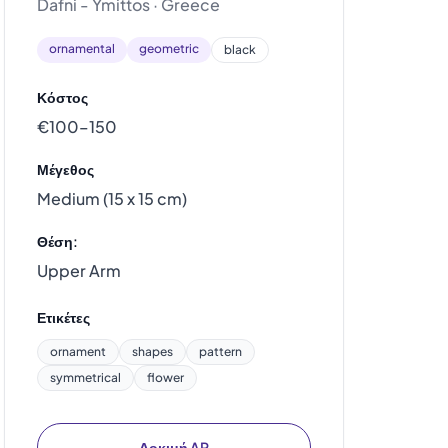
Dafni - Ymittos · Greece
ornamental
geometric
black
Κόστος
€100–150
Μέγεθος
Medium (15 x 15 cm)
Θέση:
Upper Arm
Ετικέτες
ornament
shapes
pattern
symmetrical
flower
Δοκιμή AR