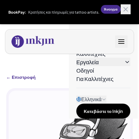
Άνοιγμα
BookPay:
Κρατήσεις και πληρωμές για tattoo artists.
Σχέδια
Καλλιτέχνες
Εργαλεία
Οδηγοί
←
Επιστροφή
Για Καλλιτέχνες
Ελληνικά
Κατεβάστε το Inkjin