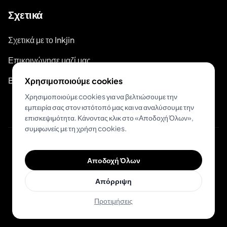
Σχετικά
Σχετικά με το Inkjin
Επικοινώνησε μαζί μας
Branding Kit
Χρησιμοποιούμε cookies
Χρησιμοποιούμε cookies για να βελτιώσουμε την
εμπειρία σας στον ιστότοπό μας και να αναλύσουμε την
επισκεψιμότητα. Κάνοντας κλικ στο «Αποδοχή Όλων»,
συμφωνείς με τη χρήση cookies.
© 2026 Inkjin
Αποδοχή Όλων
Πολιτική Απορρήτου
Όροι Χρήσης
DSA
Cookies
Απόρριψη
Προτιμήσεις