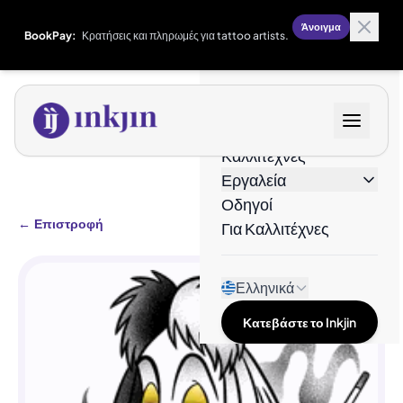
Άνοιγμα
BookPay:
Κρατήσεις και πληρωμές για tattoo artists.
Σχέδια
Καλλιτέχνες
Εργαλεία
Οδηγοί
←
Επιστροφή
Για Καλλιτέχνες
Ελληνικά
Κατεβάστε το Inkjin