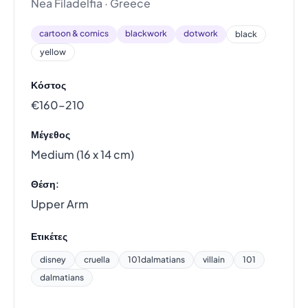
Nea Filadelfia · Greece
cartoon & comics
blackwork
dotwork
black
yellow
Κόστος
€160–210
Μέγεθος
Medium (16 x 14 cm)
Θέση:
Upper Arm
Ετικέτες
disney
cruella
101dalmatians
villain
101
dalmatians