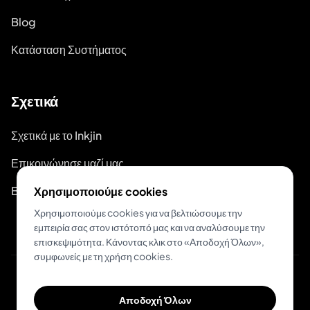
Blog
Κατάσταση Συστήματος
Σχετικά
Σχετικά με το Inkjin
Επικοινώνησε μαζί μας
Branding Kit
Χρησιμοποιούμε cookies
Χρησιμοποιούμε cookies για να βελτιώσουμε την
εμπειρία σας στον ιστότοπό μας και να αναλύσουμε την
επισκεψιμότητα. Κάνοντας κλικ στο «Αποδοχή Όλων»,
συμφωνείς με τη χρήση cookies.
© 2026 Inkjin
Αποδοχή Όλων
Πολιτική Απορρήτου
Όροι Χρήσης
DSA
Cookies