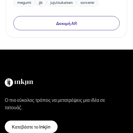
megumi
jjk
jujutsukaisen
sorcerer
Δοκιμή AR
Ο πιο εύκολος τρόπος να μετατρέψεις μια ιδέα σε
τατουάζ.
Κατεβάστε το Inkjin