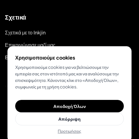
Σχετικά
Σχετικά με το Inkjin
Επικοινώνησε μαζί μας
Branding Kit
Χρησιμοποιούμε cookies
Χρησιμοποιούμε cookies για να βελτιώσουμε την
εμπειρία σας στον ιστότοπό μας και να αναλύσουμε την
επισκεψιμότητα. Κάνοντας κλικ στο «Αποδοχή Όλων»,
συμφωνείς με τη χρήση cookies.
© 2026 Inkjin
Αποδοχή Όλων
Πολιτική Απορρήτου
Όροι Χρήσης
DSA
Cookies
Απόρριψη
Προτιμήσεις