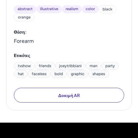
abstract
illustrative
realism
color
black
orange
Θέση:
Forearm
Ετικέτες
tvshow
friends
joeytribbiani
man
party
hat
faceless
bold
graphic
shapes
Δοκιμή AR