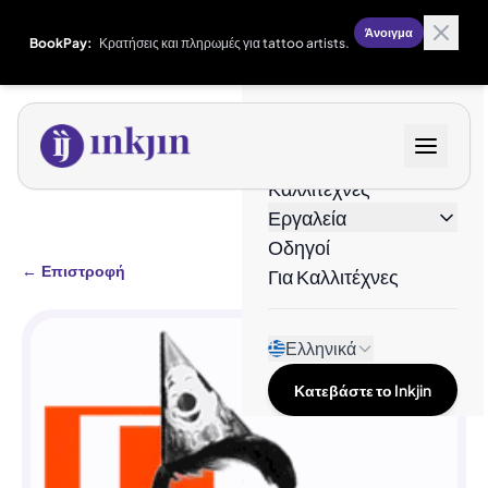
Άνοιγμα
BookPay:
Κρατήσεις και πληρωμές για tattoo artists.
Σχέδια
Καλλιτέχνες
Εργαλεία
Οδηγοί
←
Επιστροφή
Για Καλλιτέχνες
Ελληνικά
Κατεβάστε το Inkjin