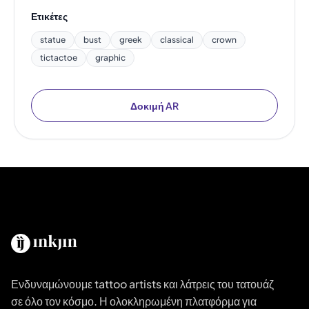
Ετικέτες
statue
bust
greek
classical
crown
tictactoe
graphic
Δοκιμή AR
Ενδυναμώνουμε tattoo artists και λάτρεις του τατουάζ
σε όλο τον κόσμο. Η ολοκληρωμένη πλατφόρμα για