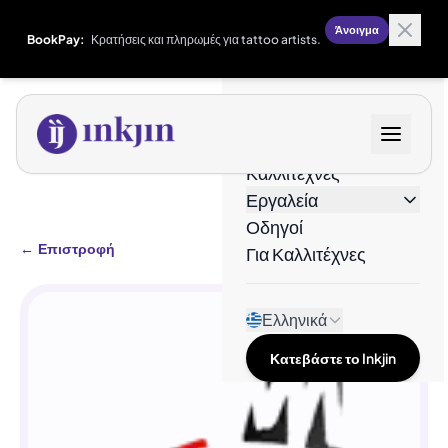
Άνοιγμα
BookPay:
Κρατήσεις και πληρωμές για tattoo artists.
Σχέδια
Καλλιτέχνες
Εργαλεία
Οδηγοί
←
Επιστροφή
Για Καλλιτέχνες
Ελληνικά
Κατεβάστε το Inkjin