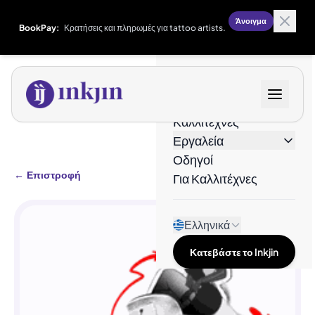
Άνοιγμα
BookPay:
Κρατήσεις και πληρωμές για tattoo artists.
Σχέδια
Καλλιτέχνες
Εργαλεία
Οδηγοί
←
Επιστροφή
Για Καλλιτέχνες
Ελληνικά
Κατεβάστε το Inkjin