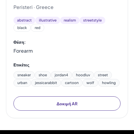
Peristeri · Greece
abstract
illustrative
realism
streetstyle
black
red
Θέση:
Forearm
Ετικέτες
sneaker
shoe
jordan4
hoodluv
street
urban
jessicarabbit
cartoon
wolf
howling
Δοκιμή AR